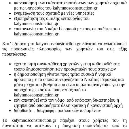
ικανοποίηση των εκάστοτε απαιτήσεων των χρηστών σχετικά
με τις υπηρεσίες του kalymnosconstruction.gr
ενημέρωση τους σχετικά με νέες υπηρεσίες
εξυπηρέτηση της ομαλής λειτουργίας του
kalymnosconstruction.gr
επικοινωνία του Νικήτα Γερακιού με τους επισκέπτες του
kalymnosconstruction.gr
Κατ’ εξαίρεση το kalymnosconstruction.gr δύναται να γνωστοποιεί
τις προσωπικές πληροφορίες των χρηστών του στις εξής
περιπτώσεις:
έχει τη ρητή συγκατάθεση χρηστών για τη καθοιονδήποτε
τρόπο δημοσιοποίηση των προσωπικών τους στοιχείων
η δημοσιοποίηση γίνεται προς τρίτα φυσικά ή νομικά
πρόσωπα με τα οποία συνεργάζεται ο Νικήτας Γερακιός και
μόνο μέχρι του βαθμού που είναι απόλυτα αναγκαίος για την
παροχή της εκάστοτε υπηρεσίας από το
kalymnosconstruction.gr
εάν απαιτηθεί από τον νόμο, από απόφαση δικαστηρίου ή
ζητηθεί από οποιαδήποτε άλλη κρατική ή κανονιστική αρχή
διόρθωση – διαγραφή προσωπικών δεδομένων
Το kalymnosconstruction.gr παρέχει στους χρήστες του τη
δυνατότητα να αιτηθούν τη διαγραφή οποιονδήποτε από τα