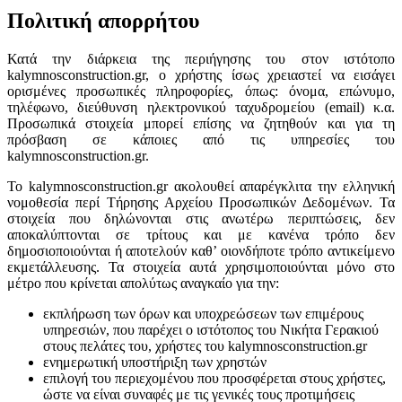
Πολιτική απορρήτου
Κατά την διάρκεια της περιήγησης του στον ιστότοπο
kalymnosconstruction.gr, ο χρήστης ίσως χρειαστεί να εισάγει
ορισμένες προσωπικές πληροφορίες, όπως: όνομα, επώνυμο,
τηλέφωνο, διεύθυνση ηλεκτρονικού ταχυδρομείου (email) κ.α.
Προσωπικά στοιχεία μπορεί επίσης να ζητηθούν και για τη
πρόσβαση σε κάποιες από τις υπηρεσίες του
kalymnosconstruction.gr.
Το kalymnosconstruction.gr ακολουθεί απαρέγκλιτα την ελληνική
νομοθεσία περί Τήρησης Αρχείου Προσωπικών Δεδομένων. Τα
στοιχεία που δηλώνονται στις ανωτέρω περιπτώσεις, δεν
αποκαλύπτονται σε τρίτους και με κανένα τρόπο δεν
δημοσιοποιούνται ή αποτελούν καθ’ οιονδήποτε τρόπο αντικείμενο
εκμετάλλευσης. Τα στοιχεία αυτά χρησιμοποιούνται μόνο στο
μέτρο που κρίνεται απολύτως αναγκαίο για την:
εκπλήρωση των όρων και υποχρεώσεων των επιμέρους
υπηρεσιών, που παρέχει ο ιστότοπος του Νικήτα Γερακιού
στους πελάτες του, χρήστες του kalymnosconstruction.gr
ενημερωτική υποστήριξη των χρηστών
επιλογή του περιεχομένου που προσφέρεται στους χρήστες,
ώστε να είναι συναφές με τις γενικές τους προτιμήσεις