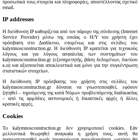
προσωπικά τους στοιχεία και πληροφορίες, αποστέλλοντας σχετικό
email.
IP addresses
H διεύθυνση IP καθορίζεται από τον πάροχο της σύνδεσης (Internet
Service Provider) μέσω της οποίας ο Η/Υ του χρήστη έχει
πρόσβαση στο Διαδίκτυο, επομένως και στις σελίδες του
kalymnosconstruction.gr. Η διεύθυνση IP κρατείται για τεχνικούς
λόγους και για λόγους ασφαλείας των συστημάτων του
kalymnosconstruction.gr (εξυπηρετητής, βάση δεδομένων, δικτύου
κ.α) και αξιοποιείται αποκλειστικά και μόνο για την συγκέντρωση
στατιστικών στοιχείων.
Η διεύθυνση IP πρόσβασης του χρήστη στις σελίδες του
kalymnosconstruction.gr δύναται να γνωστοποιηθεί, εφόσον
ζητηθεί – τηρούμενης της κατά Νόμων προβλεπόμενης διαδικασίας
– από τις αρμόδιες αστυνομικές ή δικαστικές αρχές ή άλλες
κρατικές αρχές.
Cookies
Το kalymnosconstruction.gr δεν χρησιμοποιεί cookies. Εάν
μελλοντικά θεωρηθεί αναγκαία η χρήση τους, αυτή θα
πραγματοποιηθεί χωρίς προηγούμενη προειδοποίηση, ωστόσο θα