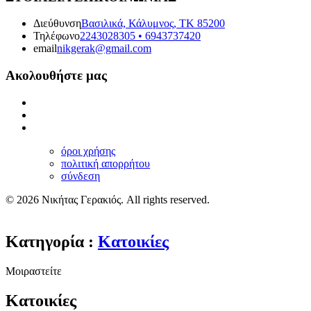
Διεύθυνση
Βασιλικά, Κάλυμνος, ΤΚ 85200
Τηλέφωνο
2243028305 • 6943737420
email
nikgerak@gmail.com
Ακολουθήστε μας
όροι χρήσης
πολιτική απορρήτου
σύνδεση
© 2026 Νικήτας Γερακιός. All rights reserved.
Κατηγορία
:
Κατοικίες
Μοιραστείτε
Κατοικίες