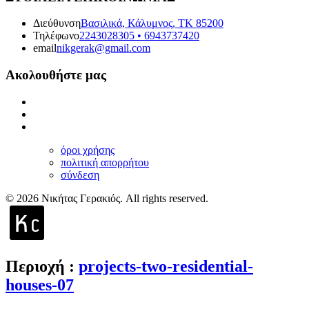
Διεύθυνση
Βασιλικά, Κάλυμνος, ΤΚ 85200
Τηλέφωνο
2243028305 • 6943737420
email
nikgerak@gmail.com
Ακολουθήστε μας
όροι χρήσης
πολιτική απορρήτου
σύνδεση
© 2026 Νικήτας Γερακιός. All rights reserved.
Περιοχή
:
projects-two-residential-
houses-07